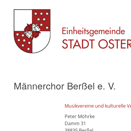
Skip
to
content
Männerchor Berßel e. V.
Musikvereine und kulturelle V
Peter Möhrke
Damm 31
38835 Berßel