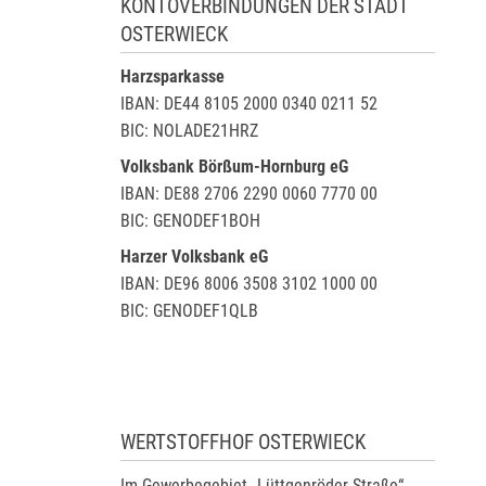
KONTOVERBINDUNGEN DER STADT
OSTERWIECK
Harzsparkasse
IBAN: DE44 8105 2000 0340 0211 52
BIC: NOLADE21HRZ
Volksbank Börßum-Hornburg eG
IBAN: DE88 2706 2290 0060 7770 00
BIC: GENODEF1BOH
Harzer Volksbank eG
IBAN: DE96 8006 3508 3102 1000 00
BIC: GENODEF1QLB
WERTSTOFFHOF OSTERWIECK
Im Gewerbegebiet „Lüttgenröder Straße“