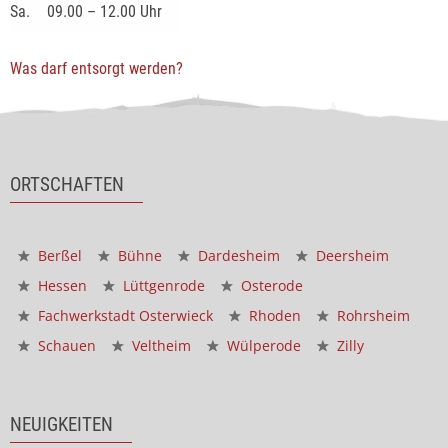
Sa.
09.00 – 12.00 Uhr
Was darf entsorgt werden?
ORTSCHAFTEN
Berßel
Bühne
Dardesheim
Deersheim
Hessen
Lüttgenrode
Osterode
Fachwerkstadt Osterwieck
Rhoden
Rohrsheim
Schauen
Veltheim
Wülperode
Zilly
NEUIGKEITEN