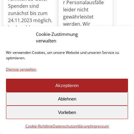
r Personalausfälle
Spenden sind
leider nicht
zunächst bis zum
gewährleistet
24.11.2023 möglich.
werden. Wir
Im Anschluss…
entschuldigen uns
Cookie-Zustimmung
WEITERLESEN ...
für die
verwalten
Unannehmlichkeite
n. Wir werden die
Wir verwenden Cookies, um unsere Website und unseren Service zu
optimieren.
ausgefallene
Entsorgungstour in
Dienste verwalten
den zwei
Ortsteilen…
Akzeptieren
WEITERLESEN ...
Ablehnen
Vorlieben
28. September 2023
27. September 2023
Cookie-Richtlinie
Datenschutzerklärung
Impressum
Rathaus bleibt
Förderverein