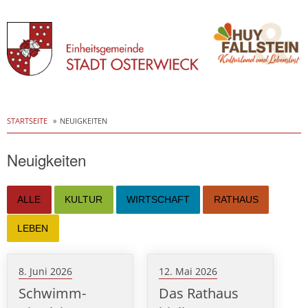
Skip
to
STARTSEITE
NEUIGKEITEN
content
Neuigkeiten
ALLE
KULTUR
WIRTSCHAFT
RATHAUS
LEBEN
8. Juni 2026
12. Mai 2026
Schwimm-
Das Rathaus