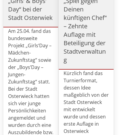
„Girls‘ & Boys‘
„Spiel gegen
Day“ bei der
Deinen
Stadt Osterwiek
künftigen Chef“
– Zehnte
Am 25.04. fand das
Auflage mit
bundesweite
Beteiligung der
Projekt „Girls‘Day –
Stadtverwaltun
Mädchen-
g
Zukunftstag“ sowie
der „Boys’Day –
Kürzlich fand das
Jungen-
Turnierformat,
Zukunftstag“ statt.
dessen Idee
Bei der Stadt
maßgeblich von der
Osterwieck hatten
Stadt Osterwieck
sich vier junge
mit entwickelt
Persönlichkeiten
wurde und dessen
angemeldet und
erste Auflage in
wurden durch eine
Osterwieck
Auszubildende bzw.