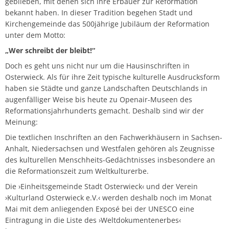
geblieben, mit denen sich ihre Erbauer zur Reformation
bekannt haben. In dieser Tradition begehen Stadt und
Kirchengemeinde das 500jährige Jubiläum der Reformation
unter dem Motto:
„Wer schreibt der bleibt!“
Doch es geht uns nicht nur um die Hausinschriften in
Osterwieck. Als für ihre Zeit typische kulturelle Ausdrucksform
haben sie Städte und ganze Landschaften Deutschlands in
augenfälliger Weise bis heute zu Openair-Museen des
Reformationsjahrhunderts gemacht. Deshalb sind wir der
Meinung:
Die textlichen Inschriften an den Fachwerkhäusern in Sachsen-
Anhalt, Niedersachsen und Westfalen gehören als Zeugnisse
des kulturellen Menschheits-Gedächtnisses insbesondere an
die Reformationszeit zum Weltkulturerbe.
Die ›Einheitsgemeinde Stadt Osterwieck‹ und der Verein
›Kulturland Osterwieck e.V.‹ werden deshalb noch im Monat
Mai mit dem anliegenden Exposé bei der UNESCO eine
Eintragung in die Liste des ›Weltdokumentenerbes‹