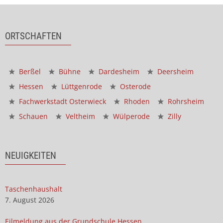
ORTSCHAFTEN
Berßel
Bühne
Dardesheim
Deersheim
Hessen
Lüttgenrode
Osterode
Fachwerkstadt Osterwieck
Rhoden
Rohrsheim
Schauen
Veltheim
Wülperode
Zilly
NEUIGKEITEN
Taschenhaushalt
7. August 2026
Eilmeldung aus der Grundschule Hessen