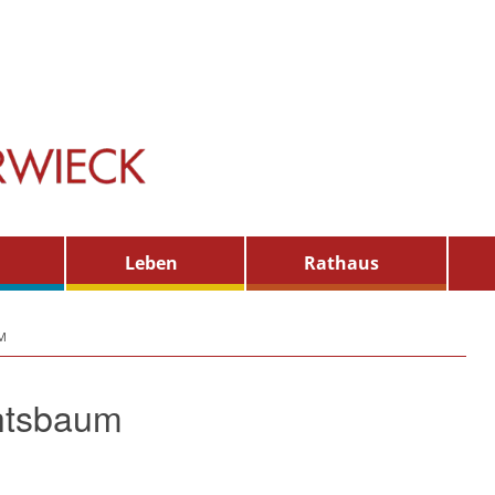
Leben
Rathaus
M
htsbaum