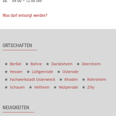
Sa.
09.00 – 12.00 Uhr
Was darf entsorgt werden?
ORTSCHAFTEN
Berßel
Bühne
Dardesheim
Deersheim
Hessen
Lüttgenrode
Osterode
Fachwerkstadt Osterwieck
Rhoden
Rohrsheim
Schauen
Veltheim
Wülperode
Zilly
NEUIGKEITEN