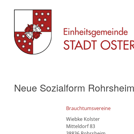
Skip
to
content
Neue Sozialform Rohrsheim
Brauchtumsvereine
Wiebke Kolster
Mitteldorf 83
38836 Rohrsheim