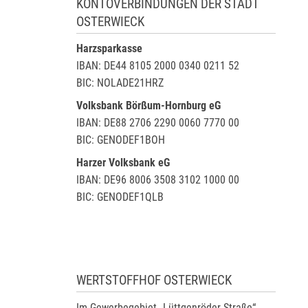
KONTOVERBINDUNGEN DER STADT
OSTERWIECK
Harzsparkasse
IBAN: DE44 8105 2000 0340 0211 52
BIC: NOLADE21HRZ
Volksbank Börßum-Hornburg eG
IBAN: DE88 2706 2290 0060 7770 00
BIC: GENODEF1BOH
Harzer Volksbank eG
IBAN: DE96 8006 3508 3102 1000 00
BIC: GENODEF1QLB
WERTSTOFFHOF OSTERWIECK
Im Gewerbegebiet „Lüttgenröder Straße“