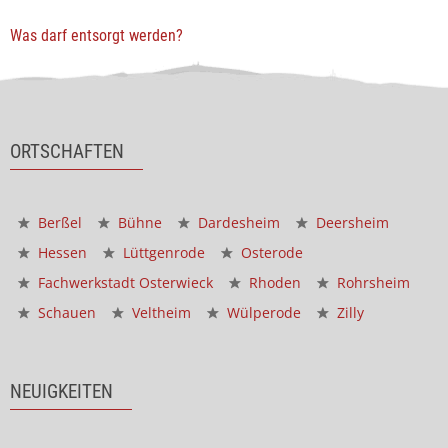
Was darf entsorgt werden?
ORTSCHAFTEN
Berßel
Bühne
Dardesheim
Deersheim
Hessen
Lüttgenrode
Osterode
Fachwerkstadt Osterwieck
Rhoden
Rohrsheim
Schauen
Veltheim
Wülperode
Zilly
NEUIGKEITEN