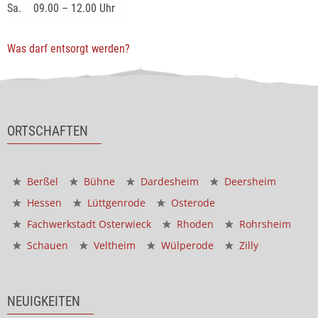
Sa.
09.00 – 12.00 Uhr
Was darf entsorgt werden?
ORTSCHAFTEN
Berßel
Bühne
Dardesheim
Deersheim
Hessen
Lüttgenrode
Osterode
Fachwerkstadt Osterwieck
Rhoden
Rohrsheim
Schauen
Veltheim
Wülperode
Zilly
NEUIGKEITEN