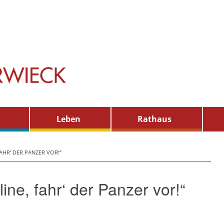
Leben
Rathaus
AHR‘ DER PANZER VOR!“
ne, fahr‘ der Panzer vor!“