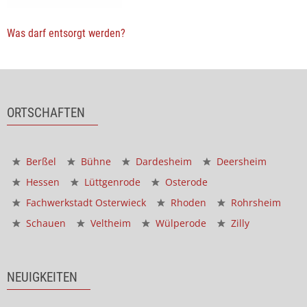
Was darf entsorgt werden?
ORTSCHAFTEN
Berßel
Bühne
Dardesheim
Deersheim
Hessen
Lüttgenrode
Osterode
Fachwerkstadt Osterwieck
Rhoden
Rohrsheim
Schauen
Veltheim
Wülperode
Zilly
NEUIGKEITEN