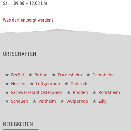
Sa.
09.00 – 12.00 Uhr
Was darf entsorgt werden?
ORTSCHAFTEN
Berßel
Bühne
Dardesheim
Deersheim
Hessen
Lüttgenrode
Osterode
Fachwerkstadt Osterwieck
Rhoden
Rohrsheim
Schauen
Veltheim
Wülperode
Zilly
NEUIGKEITEN