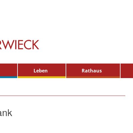
Leben
Rathaus
ank