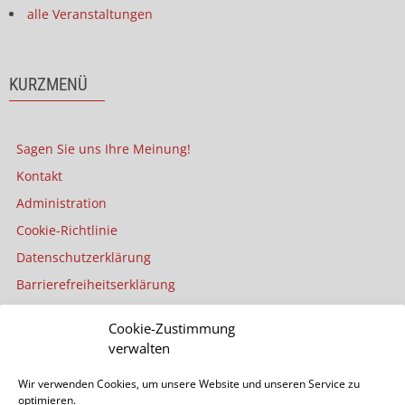
alle Veranstaltungen
KURZMENÜ
Sagen Sie uns Ihre Meinung!
Kontakt
Administration
Cookie-Richtlinie
Datenschutzerklärung
Barrierefreiheitserklärung
Impressum
Cookie-Zustimmung
verwalten
SEITE DURCHSUCHEN
Wir verwenden Cookies, um unsere Website und unseren Service zu
optimieren.