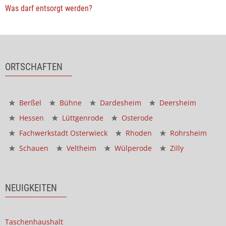
Was darf entsorgt werden?
ORTSCHAFTEN
Berßel
Bühne
Dardesheim
Deersheim
Hessen
Lüttgenrode
Osterode
Fachwerkstadt Osterwieck
Rhoden
Rohrsheim
Schauen
Veltheim
Wülperode
Zilly
NEUIGKEITEN
Taschenhaushalt