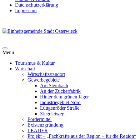
Datenschutzerklärung
Impressum
Skip
to
Menü
content
Tourismus & Kultur
Wirtschaft
Wirtschaftsstandort
Gewerbegebiete
Am Steinbach
An der Zuckerfabrik
Hinter dem grünen Jäger
Industriegebiet Nord
Lüttgenröder Straße
Ziegeleiweg
Fördermittel
Existenzgründung
LEADER
Projekt – „Fachkräfte aus der Region – für die Region“