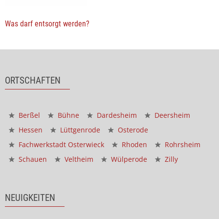
Was darf entsorgt werden?
ORTSCHAFTEN
Berßel
Bühne
Dardesheim
Deersheim
Hessen
Lüttgenrode
Osterode
Fachwerkstadt Osterwieck
Rhoden
Rohrsheim
Schauen
Veltheim
Wülperode
Zilly
NEUIGKEITEN