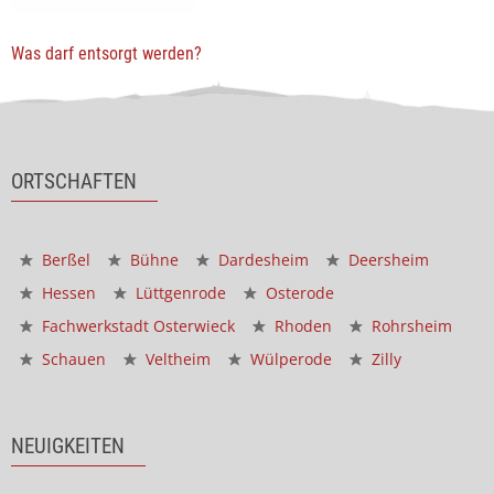
Was darf entsorgt werden?
ORTSCHAFTEN
Berßel
Bühne
Dardesheim
Deersheim
Hessen
Lüttgenrode
Osterode
Fachwerkstadt Osterwieck
Rhoden
Rohrsheim
Schauen
Veltheim
Wülperode
Zilly
NEUIGKEITEN