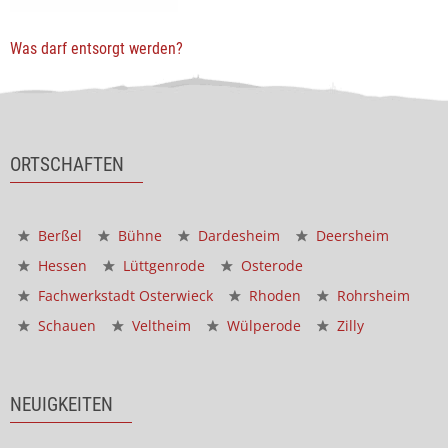
Was darf entsorgt werden?
ORTSCHAFTEN
Berßel
Bühne
Dardesheim
Deersheim
Hessen
Lüttgenrode
Osterode
Fachwerkstadt Osterwieck
Rhoden
Rohrsheim
Schauen
Veltheim
Wülperode
Zilly
NEUIGKEITEN