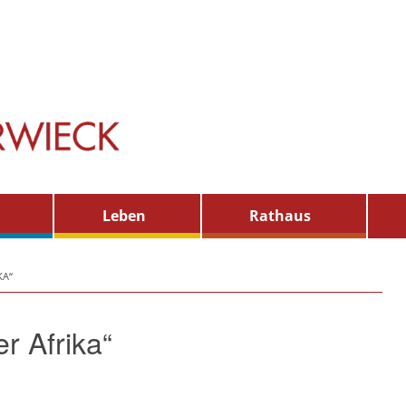
Leben
Rathaus
KA“
r Afrika“