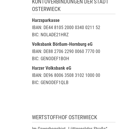
KONTOVERBINDUNGEN DER STADT
OSTERWIECK
Harzsparkasse
IBAN: DE44 8105 2000 0340 0211 52
BIC: NOLADE21HRZ
Volksbank Börßum-Hornburg eG
IBAN: DE88 2706 2290 0060 7770 00
BIC: GENODEF1BOH
Harzer Volksbank eG
IBAN: DE96 8006 3508 3102 1000 00
BIC: GENODEF1QLB
WERTSTOFFHOF OSTERWIECK
Im Gewerbegebiet „Lüttgenröder Straße“