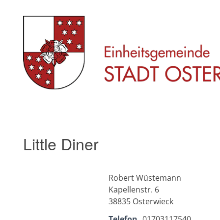
Skip
to
content
Little Diner
Robert Wüstemann
Kapellenstr. 6
38835 Osterwieck
Telefon
01703117540