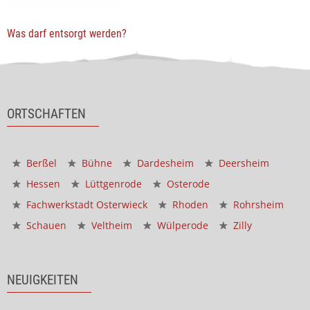
Was darf entsorgt werden?
ORTSCHAFTEN
Berßel
Bühne
Dardesheim
Deersheim
Hessen
Lüttgenrode
Osterode
Fachwerkstadt Osterwieck
Rhoden
Rohrsheim
Schauen
Veltheim
Wülperode
Zilly
NEUIGKEITEN