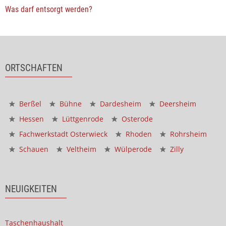
Was darf entsorgt werden?
ORTSCHAFTEN
Berßel
Bühne
Dardesheim
Deersheim
Hessen
Lüttgenrode
Osterode
Fachwerkstadt Osterwieck
Rhoden
Rohrsheim
Schauen
Veltheim
Wülperode
Zilly
NEUIGKEITEN
Taschenhaushalt