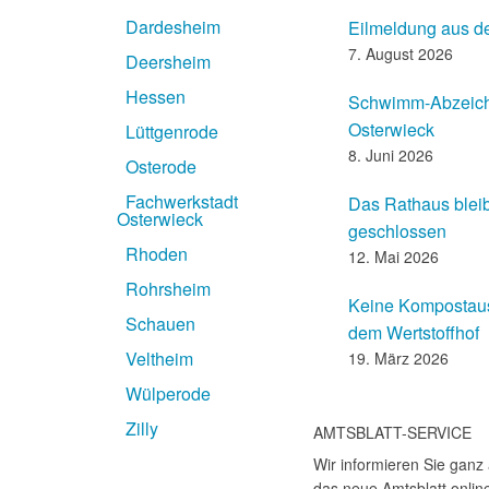
Dardesheim
Eilmeldung aus d
7. August 2026
Deersheim
Hessen
Schwimm-Abzeic
Osterwieck
Lüttgenrode
8. Juni 2026
Osterode
Fachwerkstadt
Das Rathaus blei
Osterwieck
geschlossen
Rhoden
12. Mai 2026
Rohrsheim
Keine Kompostaus
Schauen
dem Wertstoffhof
Veltheim
19. März 2026
Wülperode
Zilly
AMTSBLATT-SERVICE
Wir informieren Sie ganz
das neue Amtsblatt online