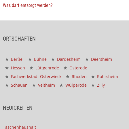
Was darf entsorgt werden?
ORTSCHAFTEN
Berßel
Bühne
Dardesheim
Deersheim
Hessen
Lüttgenrode
Osterode
Fachwerkstadt Osterwieck
Rhoden
Rohrsheim
Schauen
Veltheim
Wülperode
Zilly
NEUIGKEITEN
Taschenhaushalt