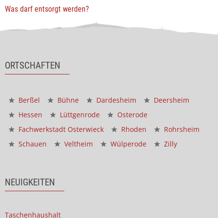
Was darf entsorgt werden?
ORTSCHAFTEN
Berßel
Bühne
Dardesheim
Deersheim
Hessen
Lüttgenrode
Osterode
Fachwerkstadt Osterwieck
Rhoden
Rohrsheim
Schauen
Veltheim
Wülperode
Zilly
NEUIGKEITEN
Taschenhaushalt