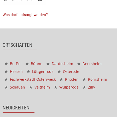
Was darf entsorgt werden?
ORTSCHAFTEN
Berßel
Bühne
Dardesheim
Deersheim
Hessen
Lüttgenrode
Osterode
Fachwerkstadt Osterwieck
Rhoden
Rohrsheim
Schauen
Veltheim
Wülperode
Zilly
NEUIGKEITEN