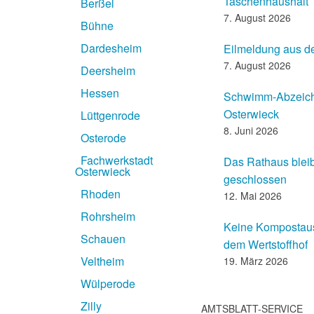
Taschenhaushalt
Berßel
7. August 2026
Bühne
Dardesheim
Eilmeldung aus d
7. August 2026
Deersheim
Hessen
Schwimm-Abzeic
Osterwieck
Lüttgenrode
8. Juni 2026
Osterode
Fachwerkstadt
Das Rathaus blei
Osterwieck
geschlossen
Rhoden
12. Mai 2026
Rohrsheim
Keine Kompostaus
Schauen
dem Wertstoffhof
Veltheim
19. März 2026
Wülperode
Zilly
AMTSBLATT-SERVICE