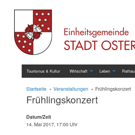
Skip
Tourismus & Kultur
Wirtschaft
Leben
Rathau
to
content
Startseite
Veranstaltungen
Frühlingskonzert
Frühlingskonzert
Datum/Zeit
14. Mai 2017, 17:00 Uhr