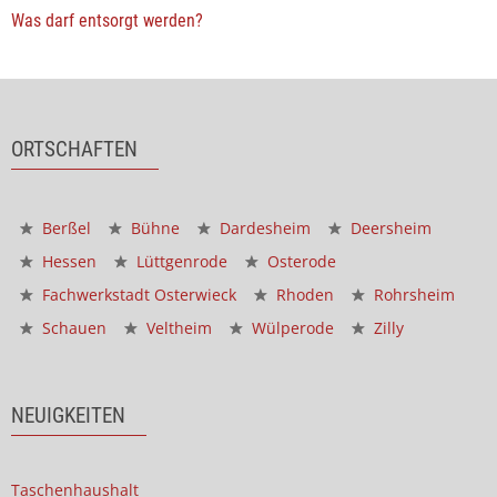
Was darf entsorgt werden?
ORTSCHAFTEN
Berßel
Bühne
Dardesheim
Deersheim
Hessen
Lüttgenrode
Osterode
Fachwerkstadt Osterwieck
Rhoden
Rohrsheim
Schauen
Veltheim
Wülperode
Zilly
NEUIGKEITEN
Taschenhaushalt