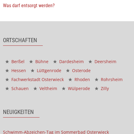
Was darf entsorgt werden?
ORTSCHAFTEN
Berßel
Bühne
Dardesheim
Deersheim
Hessen
Lüttgenrode
Osterode
Fachwerkstadt Osterwieck
Rhoden
Rohrsheim
Schauen
Veltheim
Wülperode
Zilly
NEUIGKEITEN
Schwimm-Abzeichen-Tag im Sommerbad Osterwieck