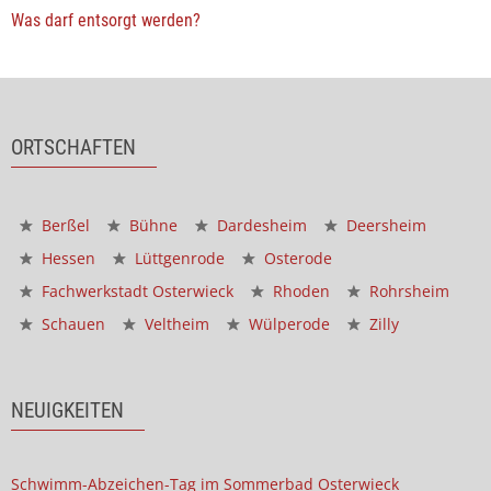
Was darf entsorgt werden?
ORTSCHAFTEN
Berßel
Bühne
Dardesheim
Deersheim
Hessen
Lüttgenrode
Osterode
Fachwerkstadt Osterwieck
Rhoden
Rohrsheim
Schauen
Veltheim
Wülperode
Zilly
NEUIGKEITEN
Schwimm-Abzeichen-Tag im Sommerbad Osterwieck